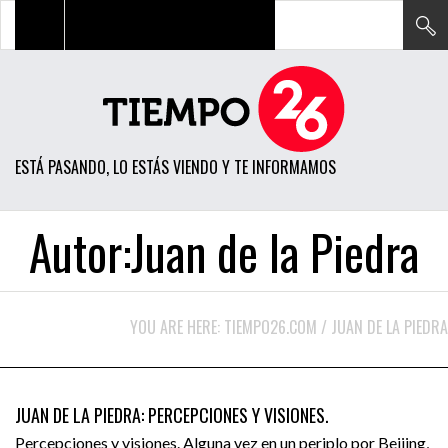
TODAS LAS NOTICIAS
ACTUALIDAD
ESTÁ PASANDO, LO ESTÁS VIENDO Y TE INFORMAMOS
POLÍTICA
ECONOMÍA
Autor:Juan de la Piedra
SOCIEDAD
CIENCIA
YOU ARE HERE:
TIEMPO26.COM
/
JUAN DE LA PIEDRA
OPINIÓN
AGOSTO 8, 2016
ENTRETENIMIENTO
OPINIÓN
DESTACADO
JUAN DE LA PIEDRA: PERCEPCIONES Y VISIONES.
TECH
Percepciones y visiones. Alguna vez en un periplo por Beijing,