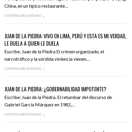
VIDEOS
China, en un típico restaurante…
CONTINUAR LEYENDO →
JULIO 13, 2016
OPINIÓN
DESTACADO
JUAN DE LA PIEDRA: VIVO EN LIMA, PERÚ Y ESTA ES MI VERDAD,
LE DUELA A QUIEN LE DUELA
Escribe: Juan de la Piedra El crimen organizado, el
narcotráfico y la sórdida violencia vienen…
CONTINUAR LEYENDO →
JUNIO 13, 2016
OPINIÓN
DESTACADO
JUAN DE LA PIEDRA: ¿GOBERNABILIDAD IMPOTENTE?
Escribe: Juan de la Piedra. El retumbar del discurso de
Gabriel García Márquez en 1982,…
CONTINUAR LEYENDO →
JUNIO 7, 2016
OPINIÓN
DESTACADO