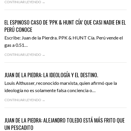
CONTINUAR LEYENDO →
MAYO 27, 2016
OPINIÓN
DESTACADO
EL ESPINOSO CASO DE ‘PPK & HUNT CÍA’ QUE CASI NADIE EN EL
PERÚ CONOCE
Escribe: Juan de la Pierdra. PPK & HUNT Cía. Perú vende el
gas a 0.51…
CONTINUAR LEYENDO →
MAYO 9, 2016
OPINIÓN
DESTACADO
JUAN DE LA PIEDRA: LA IDEOLOGÍA Y EL DESTINO.
Louis Althusser, reconocido marxista, quien afirmó que la
ideología no es solamente falsa conciencia o…
CONTINUAR LEYENDO →
ABRIL 23, 2016
OPINIÓN
DESTACADO
JUAN DE LA PIEDRA: ALEJANDRO TOLEDO ESTÁ MÁS FRITO QUE
UN PESCADITO