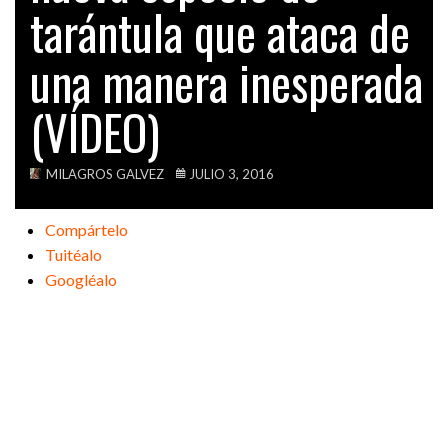
tarántula que ataca de
VIDEOS
una manera inesperada
(VÍDEO)
MILAGROS GALVEZ
JULIO 3, 2016
Compártelo
Tuitéalo
Googléalo