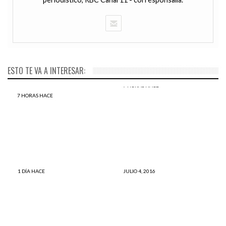
ESTO TE VA A INTERESAR:
7 HORAS HACE
Luego de lanzar un perro
7 HORAS HACE
Holanda: el primer país sin
desde una terraza se
perros abandonados y sin
convirtió en el sujeto más
sacrificarlos
buscado en redes (VÍDEO)
1 DÍA HACE
JULIO 4, 2016
Punta Hermosa: aparece
Graban por primera vez
tiburón en la playa
cómo duerme un gran
Caballeros
tiburón blanco (Vídeo)