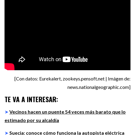
[Con datos: Eurekalert, zookeys.pensoft.net | Imágen de:
news.nationalgeographic.com]
TE VA A INTERESAR:
➤
Vecinos hacen un puente 54 veces más barato que lo
estimado por su alcaldía
➤
Suecia: conoce cómo funciona la autopista eléctrica