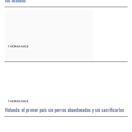
los océanos
7 HORAS HACE
Confirmado: las pastas no engordan
7 HORAS HACE
Holanda: el primer país sin perros abandonados y sin sacrificarlos