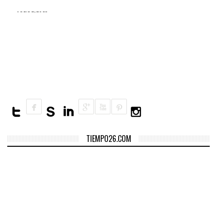
JULIO 2, 2016
Un cirujano vio que a un
elefante le faltaba una
extremidad y no dudó en
hacerle una prótesis
TIEMPO26.COM