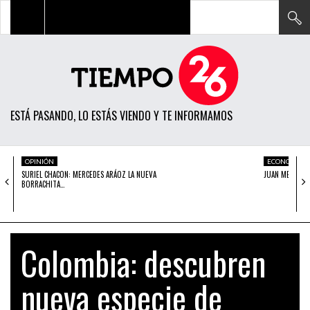
TODAS LAS NOTICIAS
ACTUALIDAD
ESTÁ PASANDO, LO ESTÁS VIENDO Y TE INFORMAMOS
POLÍTICA
ECONOMÍA
OPINIÓN
ECONOMÍA
SURIEL CHACON: MERCEDES ARÁOZ LA NUEVA
JUAN MENDOZA:
SOCIEDAD
BORRACHITA…
CIENCIA
OPINIÓN
Colombia: descubren
ENTRETENIMIENTO
nueva especie de
TECH