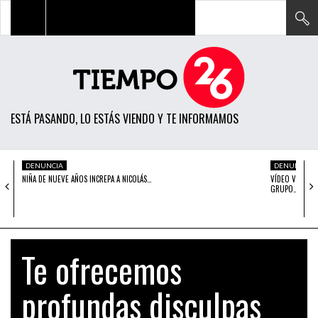
TODAS LAS NOTICIAS
ACTUALIDAD
ESTÁ PASANDO, LO ESTÁS VIENDO Y TE INFORMAMOS
POLÍTICA
ECONOMÍA
DENUNCIA
DENUNCIA
NIÑA DE NUEVE AÑOS INCREPA A NICOLÁS…
VÍDEO VIRAL: 
SOCIEDAD
GRUPO…
CIENCIA
OPINIÓN
Te ofrecemos
ENTRETENIMIENTO
profundas disculpas
TECH