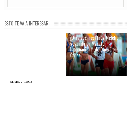
ESTO TE VA A INTERESAR:
MAYO 12, 2016
ABRIL 4, 2016
Perú confirmó la delegación
¡Otra vez Inés! Inés Melchor:
más NÚMEROSA de los
segunda en Maratón
últimos 16 años para los
Internacional de Daegú en
Juegos Olímpicos Río 2016
Corea
JULIO 27, 2015
Gobierno peruano le regaló
un departamento a un
ENERO 24, 2016
Inés Melchor marca nuevo
miembro de la TV BASURA;
récord y dedica su triunfo a
¿Qué le darán a Inés y
todos los peruanos
Gladys?
JULIO 19, 2015
El día en que la REVISTA
‘HOLA’ excluyó, segregó de