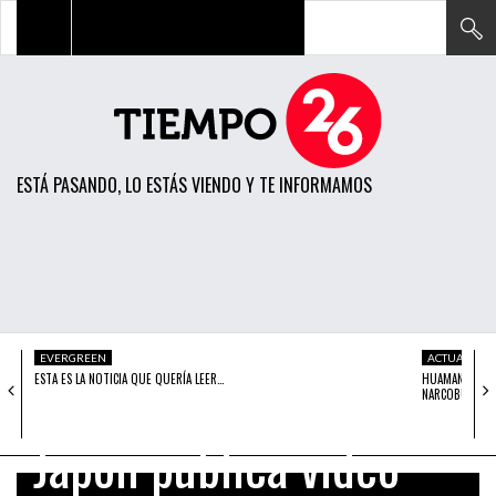
TODAS LAS NOTICIAS
ACTUALIDAD
ESTÁ PASANDO, LO ESTÁS VIENDO Y TE INFORMAMOS
POLÍTICA
ECONOMÍA
SOCIEDAD
CIENCIA
EVERGREEN
ACTUALIDAD
OPINIÓN
ESTA ES LA NOTICIA QUE QUERÍA LEER…
HUAMANGA/AYA
NARCOBURGUES
ENTRETENIMIENTO
Japón publica vídeo
TECH