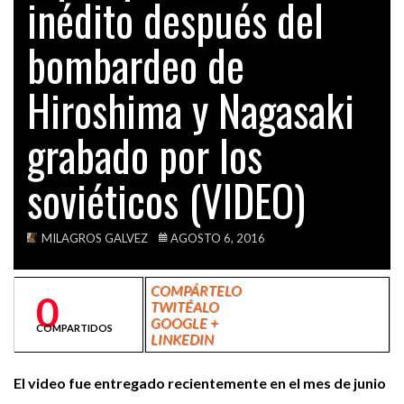
inédito después del
VIDEOS
bombardeo de
Hiroshima y Nagasaki
grabado por los
soviéticos (VIDEO)
MILAGROS GALVEZ
AGOSTO 6, 2016
COMPÁRTELO
0
TWITÉALO
GOOGLE +
COMPARTIDOS
LINKEDIN
El video fue entregado recientemente en el mes de junio