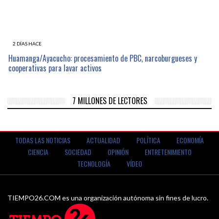
2 DÍAS HACE
Huamanga/Ayacucho: procesamiento de PBC, narcoburgueses y
cooperativas para lavar activos
7 MILLONES DE LECTORES
TODAS LAS NOTICIAS
ACTUALIDAD
POLÍTICA
ECONOMÍA
CIENCIA
SOCIEDAD
OPINIÓN
ENTRETENIMIENTO
TECNOLOGÍA
VÍDEO
TIEMPO26.COM es una organización autónoma sin fines de lucro.