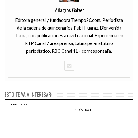
Milagros Galvez
Editora general y fundadora Tiempo26.com, Periodista
de la cadena de quincenarios Publi Huaraz, Bienvenida
Tacna, con publicaciones a nivel nacional. Experiencia en
RTP Canal 7 área prensa, Latina.pe -matutino
periodístico, RBC Canal 11 - corresponsalía.
ESTO TE VA A INTERESAR:
1 DÍA HACE
El monitor Huáscar era uno
1 DÍA HACE
de los buques de guerra más
Esta es la noticia que quería
temido en su época y Miguel
leer para saber que los
Grau lo sabía
MILAGROS aún existen