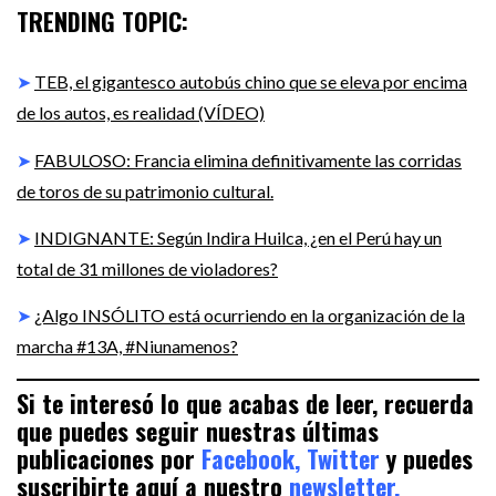
TRENDING TOPIC:
➤
TEB, el gigantesco autobús chino que se eleva por encima
de los autos, es realidad (VÍDEO)
➤
FABULOSO: Francia elimina definitivamente las corridas
de toros de su patrimonio cultural.
➤
INDIGNANTE: Según Indira Huilca, ¿en el Perú hay un
total de 31 millones de violadores?
➤
¿Algo INSÓLITO está ocurriendo en la organización de la
marcha #13A, #Niunamenos?
Si te interesó lo que acabas de leer, recuerda
que puedes seguir nuestras últimas
publicaciones por
Facebook,
Twitter
y puedes
suscribirte aquí a nuestro
newsletter.