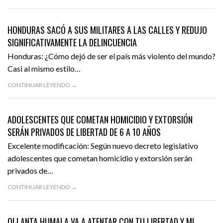
FEBRERO 2, 2016
ACTUALIDAD
DESTACADO
HONDURAS SACÓ A SUS MILITARES A LAS CALLES Y REDUJO
SIGNIFICATIVAMENTE LA DELINCUENCIA
Honduras: ¿Cómo dejó de ser el país más violento del mundo?
Casi al mismo estilo…
CONTINUAR LEYENDO →
SEPTIEMBRE 23, 2015
ACTUALIDAD
DESTACADO
ADOLESCENTES QUE COMETAN HOMICIDIO Y EXTORSIÓN
SERÁN PRIVADOS DE LIBERTAD DE 6 A 10 AÑOS
Excelente modificación: Según nuevo decreto legislativo
adolescentes que cometan homicidio y extorsión serán
privados de…
CONTINUAR LEYENDO →
AGOSTO 3, 2015
POLÍTICA
DESTACADO
OLLANTA HUMALA VA A ATENTAR CON TU LIBERTAD Y MI