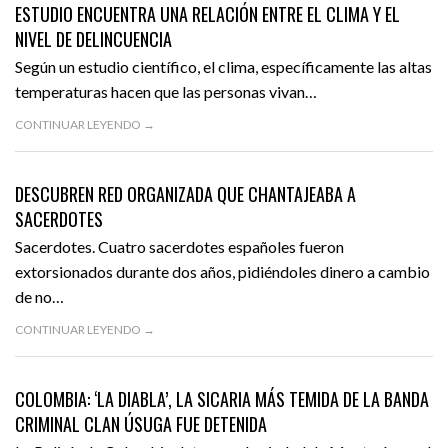
ESTUDIO ENCUENTRA UNA RELACIÓN ENTRE EL CLIMA Y EL
VIDEOS
NIVEL DE DELINCUENCIA
Según un estudio científico, el clima, específicamente las altas
temperaturas hacen que las personas vivan…
CONTINUAR LEYENDO →
JUNIO 12, 2016
ACTUALIDAD
DESTACADO
DESCUBREN RED ORGANIZADA QUE CHANTAJEABA A
SACERDOTES
Sacerdotes. Cuatro sacerdotes españoles fueron
extorsionados durante dos años, pidiéndoles dinero a cambio
de no…
CONTINUAR LEYENDO →
JUNIO 6, 2016
ACTUALIDAD
COLOMBIA: ‘LA DIABLA’, LA SICARIA MÁS TEMIDA DE LA BANDA
CRIMINAL CLAN ÚSUGA FUE DETENIDA