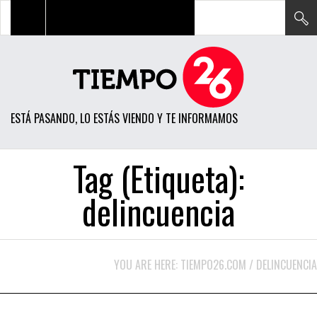
TODAS LAS NOTICIAS
ACTUALIDAD
ESTÁ PASANDO, LO ESTÁS VIENDO Y TE INFORMAMOS
POLÍTICA
ECONOMÍA
Tag (Etiqueta):
SOCIEDAD
delincuencia
CIENCIA
OPINIÓN
YOU ARE HERE:
TIEMPO26.COM
/
DELINCUENCIA
ENTRETENIMIENTO
TECH
JUNIO 27, 2016
CIENCIA
DESTACADO