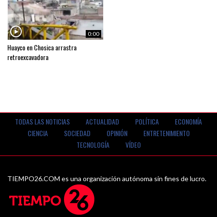
VIDEOS
0:00
Huayco en Chosica arrastra
retroexcavadora
TODAS LAS NOTICIAS
ACTUALIDAD
POLÍTICA
ECONOMÍA
CIENCIA
SOCIEDAD
OPINIÓN
ENTRETENIMIENTO
TECNOLOGÍA
VÍDEO
TIEMPO26.COM es una organización autónoma sin fines de lucro.