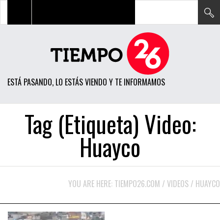
TODAS LAS NOTICIAS
ACTUALIDAD
ESTÁ PASANDO, LO ESTÁS VIENDO Y TE INFORMAMOS
POLÍTICA
ECONOMÍA
Tag (Etiqueta) Video:
SOCIEDAD
Huayco
CIENCIA
OPINIÓN
YOU ARE HERE:
TIEMPO26.COM
/
VIDEOS
/
HUAYCO
ENTRETENIMIENTO
TECH