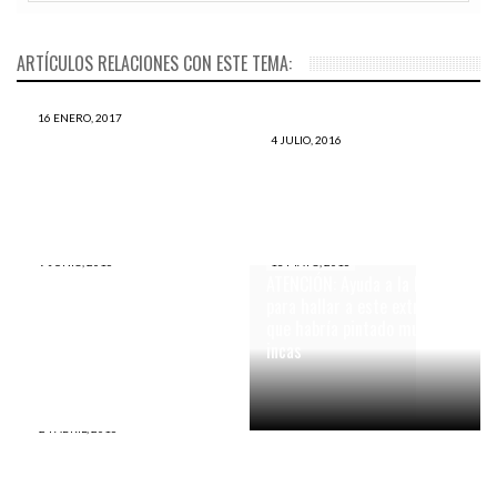
ARTÍCULOS RELACIONES CON ESTE TEMA:
16 ENERO, 2017
Lago Titicaca: encuentran 11
4 JULIO, 2016
nichos de época inca en lado
Machu Picchu: encuentran
boliviano
pinturas rupestres preíncas
9 JUNIO, 2016
13 MAYO, 2016
Namibia: Hallan en el
ATENCIÓN: Ayuda a la PNP
desierto un barco español y
para hallar a este extranjero
portugués cargado con oro
que habría pintado muros
naufragado hace 500 años
incas
24 ABRIL, 2016
Caral: Hallan momia de
mujer que revela indicios de
igualdad de género hace