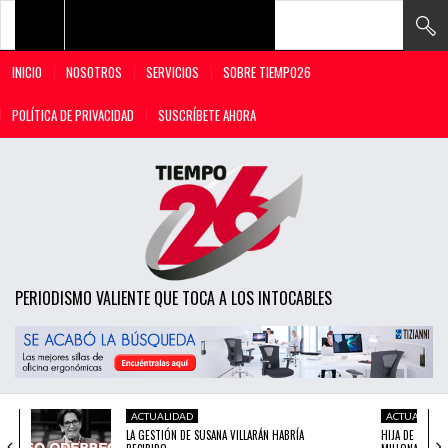
INICIO
NOSOTROS
SERVICIOS
SOBRE TIEMPO26
TODAS LAS NOTICIAS
POLÍTICA DE PRIVACIDAD
SUSCRÍBETE AHORA
ACTUALIDAD
POLÍTICA
ECONOMÍA
SOCIEDAD
PERIODISMO VALIENTE QUE TOCA A LOS INTOCABLES
CIENCIA
OPINIÓN
ENTRETENIMIENTO
ACTUALIDAD
ACTUALIDAD
TECH
LA GESTIÓN DE SUSANA VILLARÁN HABRÍA
HIJA DE PASTO