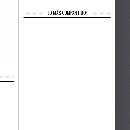
LO MÁS COMPARTIDO:
es
ue
ijo
ear