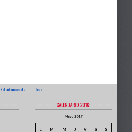
Entretenimiento
Tech
CALENDARIO 2016:
Mayo 2017
L
M
M
J
V
S
S