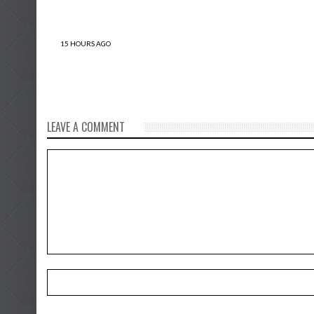
15 HOURS AGO
Productos 100 % peruanos como el café,
quinua, camu camu, y la maca la están
rompiendo en ferias de Europa
LEAVE A COMMENT