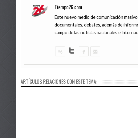
Tiempo26.com
Este nuevo medio de comunicación masivo pr
documentales, debates, además de informes
campo de las noticias nacionales e interna
10 MAYO, 201
9 ABRIL, 2017
La maca, el
ESTO ES LO
controlar e
SI CONSUM
ARTÍCULOS RELACIONES CON ESTE TEMA:
y Alzheimer
PROLONGA