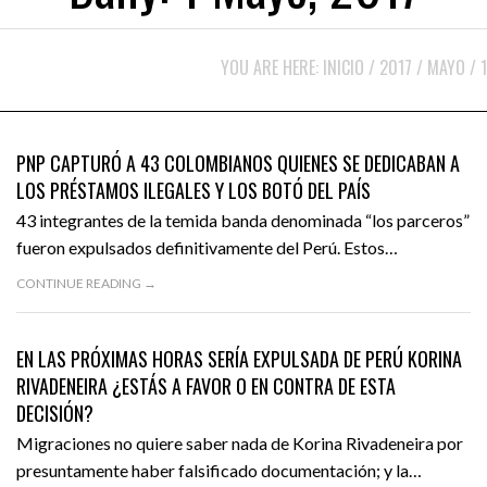
YOU ARE HERE:
INICIO
/
2017
/
MAYO
/
1
1 MAYO, 2017
ACTUALIDAD
FEATURED
PNP CAPTURÓ A 43 COLOMBIANOS QUIENES SE DEDICABAN A
LOS PRÉSTAMOS ILEGALES Y LOS BOTÓ DEL PAÍS
43 integrantes de la temida banda denominada “los parceros”
fueron expulsados definitivamente del Perú. Estos…
CONTINUE READING →
1 MAYO, 2017
ENTRETENIMIENTO
FEATURED
EN LAS PRÓXIMAS HORAS SERÍA EXPULSADA DE PERÚ KORINA
RIVADENEIRA ¿ESTÁS A FAVOR O EN CONTRA DE ESTA
DECISIÓN?
Migraciones no quiere saber nada de Korina Rivadeneira por
presuntamente haber falsificado documentación; y la…