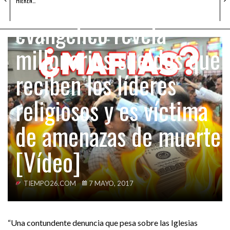
Hija de pastor
HIEREN…
evangélico revela
millonarios sueldos que
reciben los líderes
religiosos y es víctima
de amenazas de muerte
[Vídeo]
TIEMPO26.COM
7 MAYO, 2017
“Una contundente denuncia que pesa sobre las Iglesias