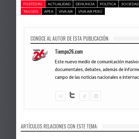
POSTED IN:
ACTUALIDAD
DENUNCIA
POLÍTICA
SOCIEDA
TAGGED:
APEA
VIVA AIR
VIVA AIR PERÚ
CONOCE AL AUTOR DE ESTA PUBLICACIÓN:
Tiempo26.com
Este nuevo medio de comunicación masivo pr
documentales, debates, además de informes
campo de las noticias nacionales e interna
1 MAYO, 2017
26 ABRIL, 201
PNP captur
26 muertos
dedicaban a
por policía
ARTÍCULOS RELACIONES CON ESTE TEMA:
botó del pa
en Venezuel