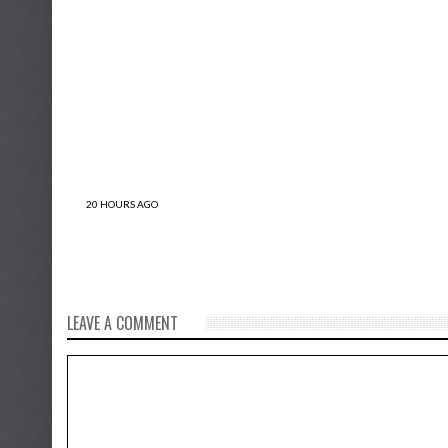
20 HOURS AGO
Si la PNP descubre que estás usando un
celular robado y no lo devuelves en dos
días, serás denunciado penalmente
LEAVE A COMMENT