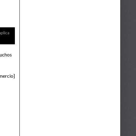
aplica
muchos
omercio]