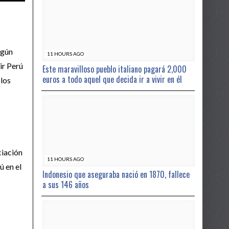
egún
11 HOURS AGO
ir Perú
Este maravilloso pueblo italiano pagará 2,000
euros a todo aquel que decida ir a vivir en él
 los
ciación
11 HOURS AGO
ú en el
Indonesio que aseguraba nació en 1870, fallece
a sus 146 años