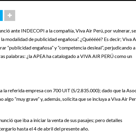
ció ante INDECOPI a la compañía, Viva Air Perú, por vulnerar, s
 la modalidad de publicidad engañosa”. ¿Quééééé? Es decir; Viva A
rar “publicidad engañosa” y “competencia desleal”, perjudicando a
 otras palabras: ¿la APEA ha catalogado a VIVA AIR PERÚ como un
 la referida empresa con 700 UIT (S/2.835.000); dado que la Aso
lgo “muy grave” y, además, solicita que se incluya a Viva Air Per
ció que iba a iniciar la venta de sus pasajes; pero detalles
ergarlo hasta el 4 de abril del presente año.