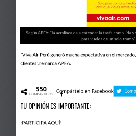
Según APEA: “la aerolínea da a entender la tarifa como ‘ida y 
para vuelos de un solo tramo”
“Viva Air Perú generó mucha expectativa en el mercado,
clientes”, remarca APEA.
550
Compártelo en Facebook
Compá
COMPARTIDOS
TU OPINIÓN ES IMPORTANTE:
¡PARTICIPA AQUÍ!