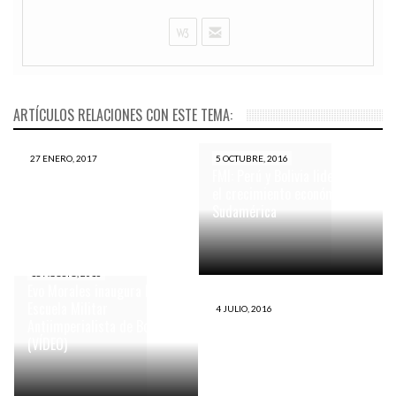
ARTÍCULOS RELACIONES CON ESTE TEMA:
27 ENERO, 2017
5 OCTUBRE, 2016
Trujillo: descubren nueva
FMI: Perú y Bolivia liderarán
plaza ceremonial en la Huaca
el crecimiento económico en
de la Luna
Sudamérica
18 AGOSTO, 2016
Evo Morales inaugura la
Escuela Militar
4 JULIO, 2016
Antiimperialista de Bolivia
Machu Picchu: encuentran
(VÍDEO)
pinturas rupestres preíncas