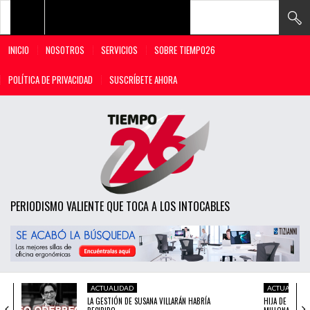
INICIO
NOSOTROS
SERVICIOS
SOBRE TIEMPO26
TODAS LAS NOTICIAS
POLÍTICA DE PRIVACIDAD
SUSCRÍBETE AHORA
ACTUALIDAD
POLÍTICA
ECONOMÍA
SOCIEDAD
PERIODISMO VALIENTE QUE TOCA A LOS INTOCABLES
CIENCIA
OPINIÓN
ENTRETENIMIENTO
ACTUALIDAD
ACTUALIDAD
TECH
LA GESTIÓN DE SUSANA VILLARÁN HABRÍA
HIJA DE PASTO