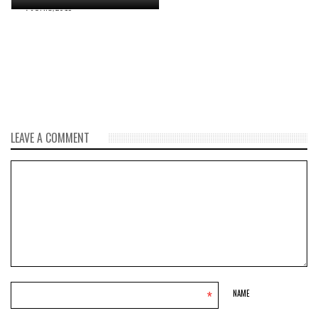
9 JUNIO, 2016
Namibia: Hallan en el
desierto un barco español y
portugués cargado con oro
naufragado hace 500 años
LEAVE A COMMENT
*
NAME