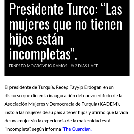
Presidente Turco: “Las
CLAUDIA CISNEROS: ESTAS SON TODAS LAS
TECH
PATINADAS…
mujeres que no tienen
VIDEOS
EVERGREEN
PRESIDENTE TURCO: “LAS MUJERES QUE NO
hijos están
TIENEN…
incompletas”.
ACTUALIDAD
VLADIMIRO MONTESINOS HABRÍA TENIDO UN
CELULAR EN…
ERNESTO MOGROVEJO RAMOS
2 DÍAS HACE
El presidente de Turquía, Recep Tayyip Erdogan, en un
discurso que dio en la inauguración del nuevo edificio de la
Asociación Mujeres y Democracia de Turquía (KADEM),
instó a las mujeres de su país a tener hijos y afirmó que la vida
de una mujer sin la experiencia de la maternidad está
“incompleta”, según informa
‘The Guardian’.