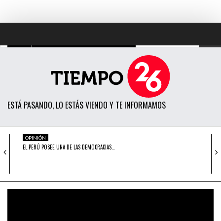
TODAS LAS NOTICIAS
ACTUALIDAD
ESTÁ PASANDO, LO ESTÁS VIENDO Y TE INFORMAMOS
POLÍTICA
ECONOMÍA
OPINIÓN
EL PERÚ POSEE UNA DE LAS DEMOCRACIAS…
SOCIEDAD
CIENCIA
ACTUALIDAD
NADINE HEREDIA: FISCAL PIDE SU IMPEDIMENTO
OPINIÓN
DE…
ENTRETENIMIENTO
ACTUALIDAD