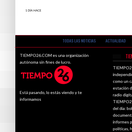
1 DÍA HACE
Alberto Plaza es un perfecto bandido. Por
Suriel Chacon. ♪♫
TODAS LAS NOTICIAS
ACTUALIDAD
TIEMPO26.COM es una organización
TI
autónoma sin fines de lucro.
TIEMPO26.
independi
como un ca
estación d
Está pasando, lo estás viendo y te
radio digit
informamos
TIEMPO26.
del día: bo
documenta
informes p
políticas,