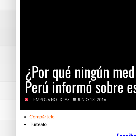
EE.UU. pastor c
Esta es la noti
¡Indignante! Án
Alberto Plaza e
¿Por qué ningún medi
Perú informó sobre 
TIEMPO26 NOTICIAS
JUNIO 13, 2016
Compártelo
Tuitéalo