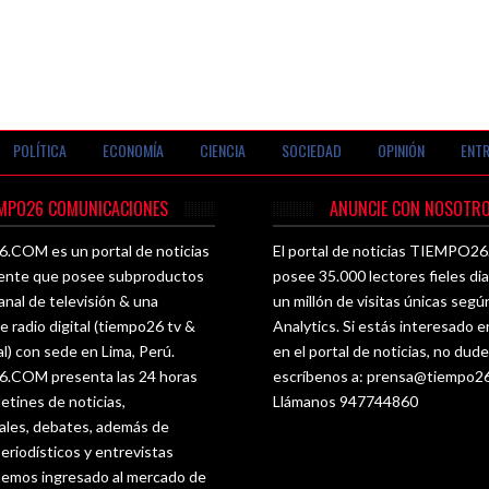
POLÍTICA
ECONOMÍA
CIENCIA
SOCIEDAD
OPINIÓN
ENTR
EMPO26 COMUNICACIONES
ANUNCIE CON NOSOTRO
COM es un portal de noticias
El portal de noticias TIEMPO
ente que posee subproductos
posee 35.000 lectores fieles di
nal de televisión & una
un millón de visitas únicas seg
e radio digital (tiempo26 tv &
Analytics. Si estás interesado e
al) con sede en Lima, Perú.
en el portal de noticias, no dud
COM presenta las 24 horas
escríbenos a:
prensa@tiempo2
letines de noticias,
Llámanos 947744860
les, debates, además de
eriodísticos y entrevistas
 hemos ingresado al mercado de