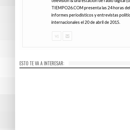
televisión & una estación de radio digital (
TIEMPO26.COM presenta las 24 horas del d
informes periodísticos y entrevistas políti
internacionales el 20 de abril de 2015.
1 DÍA HACE
JUNIO 13, 201
Alberto Plaz
Vóley: Perú 
ESTO TE VA A INTERESAR:
pulga’ Ruid
Grand Prix