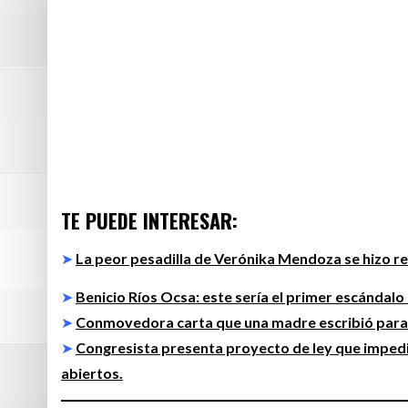
TE PUEDE INTERESAR:
➤
La peor pesadilla de Verónika Mendoza se hizo re
➤
Benicio Ríos Ocsa: este sería el primer escándalo
➤
Conmovedora carta que una madre escribió para e
➤
Congresista presenta proyecto de ley que impedi
abiertos.