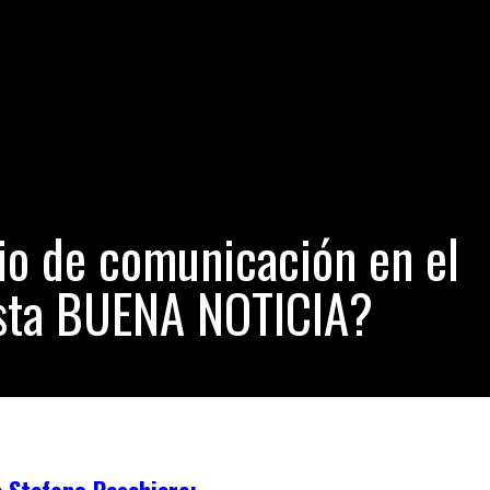
alificó masacre de Orlando como excelente
- 23 horas hace
cia más alentadora de hoy 15 de junio de 2016 en el Perú
- 23 horas 
cash: cuatro hombres violaron a una joven de 18 años
- 1 día hace
s un perfecto bandido. Por Suriel Chacon. ♪♫
- 1 día hace
o de comunicación en el
esta BUENA NOTICIA?