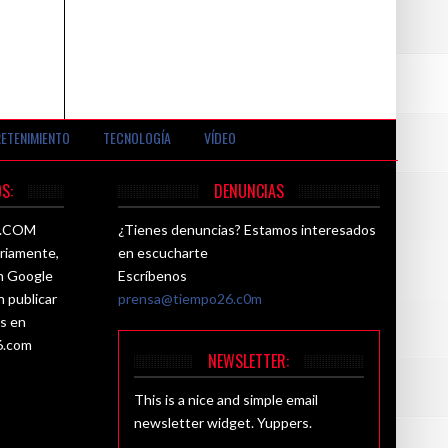
ETENIMIENTO
TECNOLOGÍA
VÍDEO
S:
DENUNCIAS
26.COM
¿Tienes denuncias? Estamos interesados
ariamente,
en escucharte
ún Google
Escríbenos
n publicar
prensa@tiempo26.c0m
es en
6.com
NEWSLETTER:
This is a nice and simple email
newsletter widget. Yuppers.