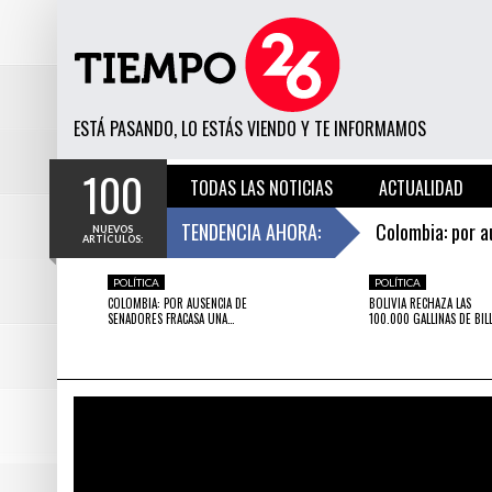
ESTÁ PASANDO, LO ESTÁS VIENDO Y TE INFORMAMOS
100
TODAS LAS NOTICIAS
ACTUALIDAD
LA CHIRA: EN PERÚ ESTÁ OCURRIENDO ALGO COLOSAL QUE LOS PAÍSES VECINOS ESTÁN ENVIDIANDO
TENDENCIA AHORA:
Colombia: por a
NUEVOS
ARTÍCULOS:
5 MINUTOS HACE
11 MINUTOS HACE
Comprueban que
POLÍTICA
POLÍTICA
DESTACADO
UNCATEGORIZED
POLÍTICA
DEST
AÚL ‘LA
COLOMBIA: POR AUSENCIA DE SENADORES
COMPRUEBAN QUE LOS GAT
COLOMBIA: POR AUSENCIA DE
BOLIVIA RECHAZA LAS
MO TRAMPA
FRACASA UNA LEY CONTRA EL AUSENTISMO
LEYES DE NEWTON
SENADORES FRACASA UNA…
100.000 GALLINAS DE BIL
Bolivia rechaza
Afirman haber e
Juan Mendoza: 
La chira: En Pe