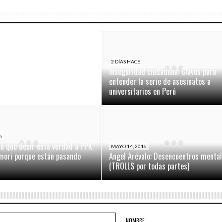
ano un total de US$ 2,650
2 DÍAS HACE
Inseguridad ciudadana: Claves para
entender la serie de asesinatos a
universitarios en Perú
6
ía que decir esta verdad a PPK
MAYO 14, 2016
imori porque están pasando
Angel Arévalo: Desencuentros menta
(TROLLS por todas partes)
NOMBRE