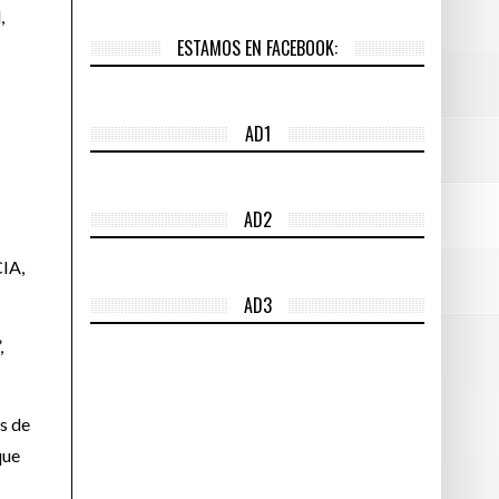
,
ESTAMOS EN FACEBOOK:
AD1
AD2
CIA,
AD3
,
es de
que