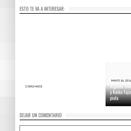
Estado peru
ESTO TE VA A INTERESAR:
millones
MAYO 16, 201
Alguien ten
2 DÍAS HACE
Lo bueno y lo malo de la SAYA y LOS
y Keiko Fuj
CAPORALES en QUILLABAMBA.
piola
DEJAR UN COMENTARIO