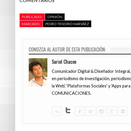
COMENTARIOS
PUBLICADO:
OPINIÓN
MARCADO:
PEDRO TENORIO NARVÁEZ
CONOZCA AL AUTOR DE ESTA PUBLICACIÓN:
Suriel Chacon
Comunicador Digital & Diseñador Integral,
en periodismo de investigación, periodismo
la Web', 'Plataformas Sociales' y 'Apps pa
COMUNICACIONES.
2 DÍAS HACE
LAN PERÚ, T