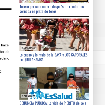
Torero peruano muere después de recibir una
cornada en plaza de toros.
- hace
2 DÍAS HACE
dor de
Lo bueno y lo malo de la SAYA y LOS CAPORALES
dadano
en QUILLABAMBA.
ú:
2 DÍAS HACE
DENUNCIA PÚBLICA: La vida de PIERITO de seis