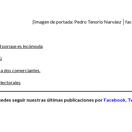
[Imagen de portada: Pedro Tenorio Narváez │fa
ad porque es incómoda
ú
 a dos comerciantes.
lectorales
puedes seguir nuestras últimas publicaciones por
Facebook,
T