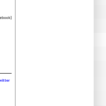
cebook]
witter