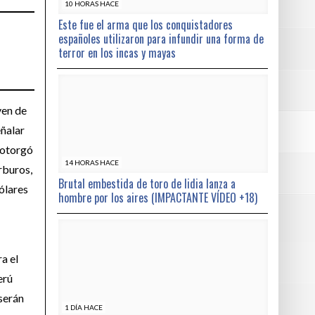
10 HORAS HACE
Este fue el arma que los conquistadores
españoles utilizaron para infundir una forma de
terror en los incas y mayas
ven de
eñalar
 otorgó
14 HORAS HACE
rburos,
Brutal embestida de toro de lidia lanza a
ólares
hombre por los aires (IMPACTANTE VÍDEO +18)
a el
erú
 serán
1 DÍA HACE