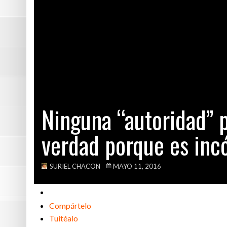
Nuevo operador 
Esta es la lista
Aquí las frases
Fiscalía cita a
Ninguna “autoridad” p
verdad porque es in
SURIEL CHACON
MAYO 11, 2016
Compártelo
Tuitéalo