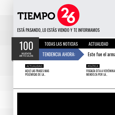
ESTÁ PASANDO, LO ESTÁS VIENDO Y TE INFORMAMOS
100
TODAS LAS NOTICIAS
ACTUALIDAD
HUACHIPA: INAUGURAN EL ACUARIO MÁS GRANDE DEL PERÚ.
TENDENCIA AHORA:
Este fue el arm
NUEVOS
ARTÍCULOS:
10 HORAS HACE
14 HORAS HACE
Brutal embestid
EVERGREEN
ACTUALIDAD
DESTACADO
MUNDO ANIMAL
POLÍTICA
DEST
TARIANA”
ESTE FUE EL ARMA QUE LOS CONQUISTADORES
BRUTAL EMBESTIDA DE TORO
AQUÍ LAS FRASES MAS
FISCALÍA CITA A VERÓNIKA
ESPAÑOLES UTILIZARON PARA INFUNDIR UNA
HOMBRE POR LOS AIRES (I
POLÉMICAS DE LA…
MENDOZA POR LA…
Esta historia d
FORMA DE TERROR EN LOS INCAS Y MAYAS
+18)
Huachipa: inaug
El adiós definit
Héroe canino: u