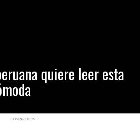
móvil ingresó al mercado peruano con planes sin contrato y precio
 de institutos y escuelas superiores que otorgarán grados y títulos 
 mas polémicas de la ceremonia de juramentación (VÍDEO)
- julio 22,
 Verónika Mendoza por la investigación del caso Nadine Heredia (Part
eruana quiere leer esta
cómoda