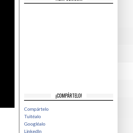
s desde S/ 25 al mes
- julio 23, 2016
equivalentes al de las universidades
- julio 23, 2016
 2016
e I)
- julio 22, 2016
¡COMPÁRTELO!
Compártelo
Tuitéalo
Googléalo
LinkedIn