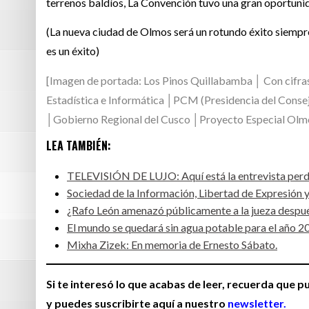
terrenos baldíos, La Convención tuvo una gran oportunida
(La nueva ciudad de Olmos será un rotundo éxito siempre
es un éxito)
[Imagen de portada: Los Pinos Quillabamba │ Con cifras
Estadística e Informática │PCM (Presidencia del Conse
│Gobierno Regional del Cusco │Proyecto Especial Olmo
LEA TAMBIÉN:
TELEVISIÓN DE LUJO: Aquí está la entrevista pe
Sociedad de la Información, Libertad de Expresión y
¿Rafo León amenazó públicamente a la jueza después
El mundo se quedará sin agua potable para el año 20
Mixha Zizek: En memoria de Ernesto Sábato
.
Si te interesó lo que acabas de leer, recuerda que 
y puedes suscribirte aquí a nuestro
newsletter.