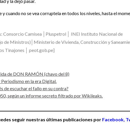
d y la dejó pasar.
 y cuando no se vea corruptela en todos los niveles, hasta el mom
: Consorcio Camisea │Pluspetrol │ INEI Instituto Nacional de
jo de Ministros)│Ministerio de Vivienda, Construcción y Saneami
s Tinajones │ peot.gob.pe]
rdida de DON RAMÓN (chavo del 8)
 Periodismo en la era Digital
.
 de escuchar el fallo en su contra?
50, según un informe secreto filtrado por Wikileaks.
puedes seguir nuestras últimas publicaciones por
Facebook,
T