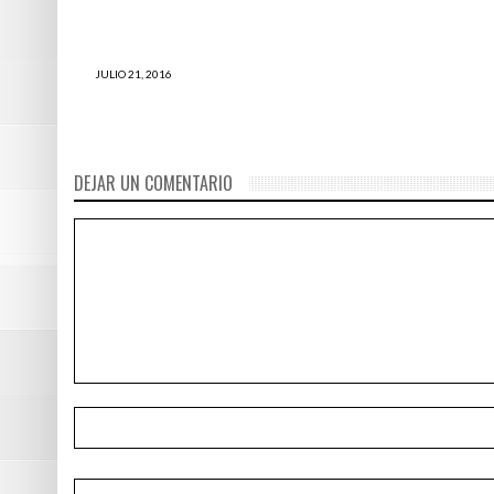
JULIO 21, 2016
Ser cusqueño es un honor, ser convenciano
es un privilegio, por Suriel Chacon
DEJAR UN COMENTARIO