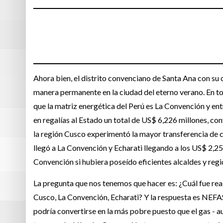
Ahora bien, el distrito convenciano de Santa Ana con s
manera permanente en la ciudad del eterno verano. En t
que la matriz energética del Perú es La Convención y e
en regalías al Estado un total de US$ 6,226 millones, con
la región Cusco experimentó la mayor transferencia de ca
llegó a La Convención y Echarati llegando a los US$ 2,250
Convención si hubiera poseído eficientes alcaldes y re
La pregunta que nos tenemos que hacer es: ¿Cuál fue rea
Cusco, La Convención, Echarati? Y la respuesta es NEFA
podría convertirse en la más pobre puesto que el gas - a