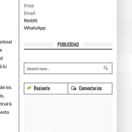
Print
Email
Reddit
WhatsApp
olosal
PUBLICIDAD
de
ad
 S/.
 de los
Reciente
Comentarios
io,
struirá
uesto