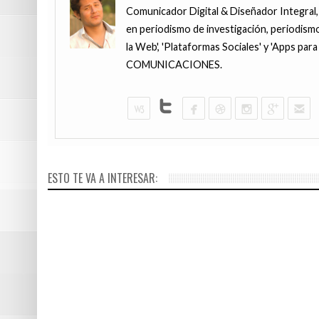
Comunicador Digital & Diseñador Integral,
en periodismo de investigación, periodismo
la Web', 'Plataformas Sociales' y 'Apps pa
COMUNICACIONES.
JULIO 18, 201
¿Por qué e
JULIO 20, 201
Aquí están 
Aljovín com
ESTO TE VA A INTERESAR:
víctima de
tanto male