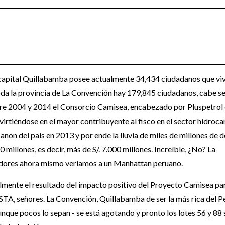
u capital Quillabamba posee actualmente 34,434 ciudadanos que vi
oda la provincia de La Convención hay 179,845 ciudadanos, cabe s
ntre 2004 y 2014 el Consorcio Camisea, encabezado por Pluspetrol
virtiéndose en el mayor contribuyente al fisco en el sector hidroca
non del país en 2013 y por ende la lluvia de miles de millones de d
 millones, es decir, más de S/. 7.000 millones. Increíble, ¿No? La
gidores ahora mismo veríamos a un Manhattan peruano.
lmente el resultado del impacto positivo del Proyecto Camisea par
STA, señores. La Convención, Quillabamba de ser la más rica del P
unque pocos lo sepan - se está agotando y pronto los lotes 56 y 88