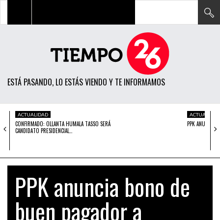
TODAS LAS NOTICIAS
ACTUALIDAD
ESTÁ PASANDO, LO ESTÁS VIENDO Y TE INFORMAMOS
POLÍTICA
ECONOMÍA
ACTUALIDAD
ACTUALIDAD
CONFIRMADO: OLLANTA HUMALA TASSO SERÁ
PPK ANUNCIA 
SOCIEDAD
CANDIDATO PRESIDENCIAL…
CIENCIA
OPINIÓN
PPK anuncia bono de
ENTRETENIMIENTO
buen pagador a
TECH