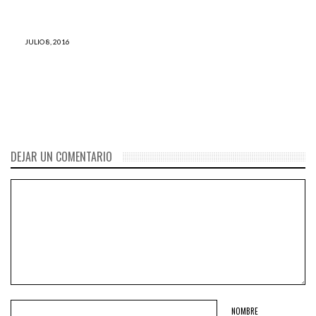
JULIO 8, 2016
Editorial: ¿El APRA y Fuerza
Popular pretenden destruir a
PPK cueste lo que cueste?
DEJAR UN COMENTARIO
NOMBRE