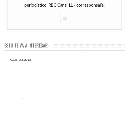
periodístico, RBC Canal 11 - corresponsalía.
ESTO TE VA A INTERESAR:
JULIO 15, 2016
PPK: “Este es mi oncena
AGOSTO 3, 2016
Conoce a los tres consejeros
titular”, estos serán los
presidenciales designados
ministros de Pedro Pablo
por PPK
Kuczynski
JULIO 13, 2016
JULIO 9, 2016
Juan de la Piedra: Vivo en
Suriel Chacon:
Lima, Perú y esta es mi
¡Felicitaciones PPK por
verdad, le duela a quien le
despercudirse de algunos
duela
oportunistas!