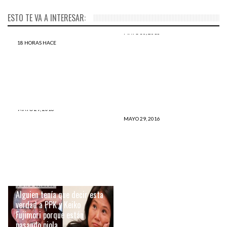
ESTO TE VA A INTERESAR:
MAYO 30, 2016
Este es el error de PPK que
18 HORAS HACE
Esto es lo que tienes que
podría llevarlo al abismo en
leer antes del 5 de junio de
48 horas y perder las
2016
elecciones
MAYO 29, 2016
ENCUESTA 2016: ¿Quién
MAYO 29, 2016
TERRIBLE: El peor error de
crees que GANÓ el debate
Keiko Fujimori ha sido
presidencial de esta noche?
pactar con la minería ilegal
MAYO 16, 2016
Alguien tenía que decir esta
verdad a PPK y Keiko
Fujimori porque están
pasando piola