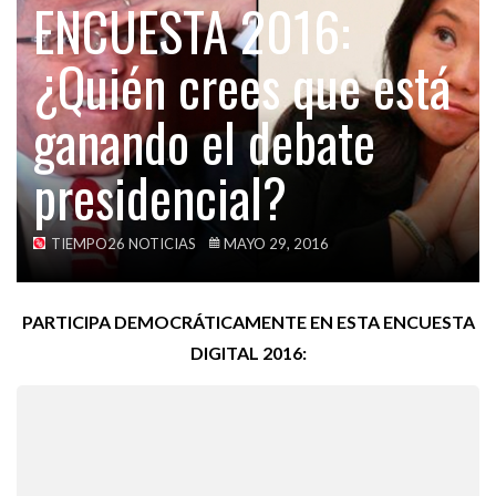
ENCUESTA 2016:
ESTO ES LO QUE TIENES QUE LEER…
TECH
¿Quién crees que está
VIDEOS
OPINIÓN
LUIS ALBERTO SANCHEZ: HACIA A DÓNDE
ganando el debate
APUNTA…
presidencial?
ACTUALIDAD
ESTE ES EL ERROR DE PPK QUE…
TIEMPO26 NOTICIAS
MAYO 29, 2016
PARTICIPA DEMOCRÁTICAMENTE EN ESTA ENCUESTA
DIGITAL 2016: