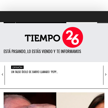
TODAS LAS NOTICIAS
ACTUALIDAD
ESTÁ PASANDO, LO ESTÁS VIENDO Y TE INFORMAMOS
POLÍTICA
ECONOMÍA
OPINIÓN
UN FALSO ÍDOLO DE BARRO LLAMADO ‘POPY…
SOCIEDAD
CIENCIA
DENUNCIA
LA REPORTERA MAYRA ALBÁN TIENE QUE
OPINIÓN
RESPONDER…
ENTRETENIMIENTO
OPINIÓN