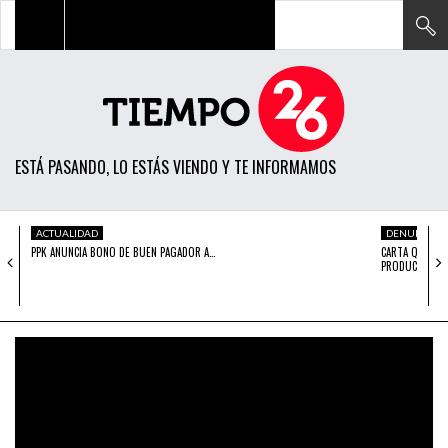
TODAS LAS NOTICIAS
ACTUALIDAD
ESTÁ PASANDO, LO ESTÁS VIENDO Y TE INFORMAMOS
POLÍTICA
ECONOMÍA
ACTUALIDAD
DENUNCIA
PPK ANUNCIA BONO DE BUEN PAGADOR A…
CARTA QUE PUL
SOCIEDAD
PRODUCTOR…
CIENCIA
OPINIÓN
ENTRETENIMIENTO
TECH