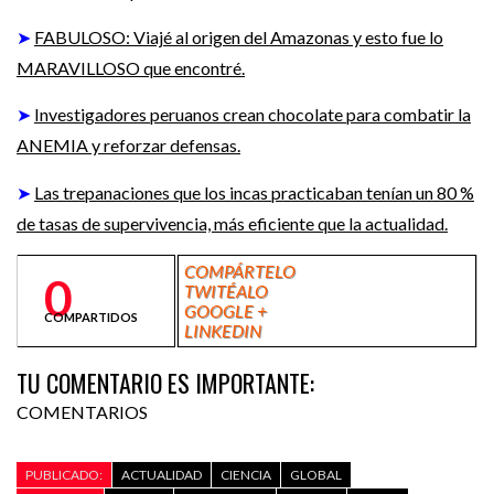
➤
FABULOSO: Viajé al origen del Amazonas y esto fue lo
MARAVILLOSO que encontré.
➤
Investigadores peruanos crean chocolate para combatir la
ANEMIA y reforzar defensas.
➤
Las trepanaciones que los incas practicaban tenían un 80 %
de tasas de supervivencia, más eficiente que la actualidad
.
COMPÁRTELO
0
TWITÉALO
GOOGLE +
COMPARTIDOS
LINKEDIN
TU COMENTARIO ES IMPORTANTE:
COMENTARIOS
PUBLICADO:
ACTUALIDAD
CIENCIA
GLOBAL