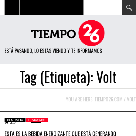
TODAS LAS NOTICIAS
ACTUALIDAD
ESTÁ PASANDO, LO ESTÁS VIENDO Y TE INFORMAMOS
POLÍTICA
ECONOMÍA
Tag (Etiqueta):
Volt
SOCIEDAD
CIENCIA
YOU ARE HERE:
TIEMPO26.COM
/
VOLT
OPINIÓN
ENTRETENIMIENTO
DENUNCIA
DESTACADO
2.7
2.7
JUNIO 20, 2015
TECH
ESTA ES LA BEBIDA ENERGIZANTE QUE ESTÁ GENERANDO