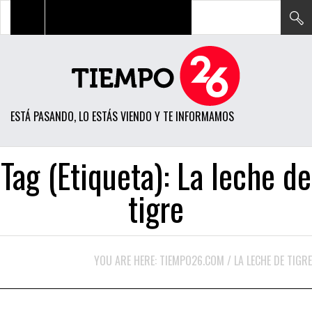
TODAS LAS NOTICIAS
ACTUALIDAD
ESTÁ PASANDO, LO ESTÁS VIENDO Y TE INFORMAMOS
POLÍTICA
ECONOMÍA
Tag (Etiqueta):
La leche de
SOCIEDAD
tigre
CIENCIA
OPINIÓN
YOU ARE HERE:
TIEMPO26.COM
/
LA LECHE DE TIGRE
ENTRETENIMIENTO
TECH
FEBRERO 17, 2016
GASTRONOMÍA
DESTACADO