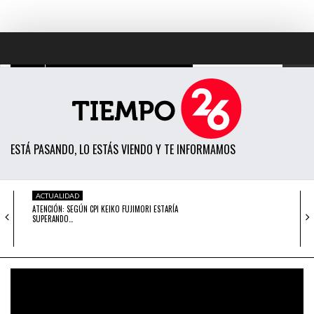
TODAS LAS NOTICIAS
ACTUALIDAD
ESTÁ PASANDO, LO ESTÁS VIENDO Y TE INFORMAMOS
POLÍTICA
ECONOMÍA
ACTUALIDAD
ATENCIÓN: SEGÚN CPI KEIKO FUJIMORI ESTARÍA
SOCIEDAD
SUPERANDO…
CIENCIA
ACTUALIDAD
DE ESTA MANERA HAN REACCIONADO LOS
OPINIÓN
TUITEROS…
ENTRETENIMIENTO
ACTUALIDAD