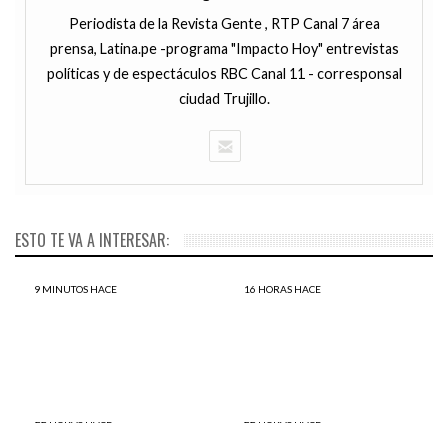
Periodista de la Revista Gente , RTP Canal 7 área
prensa, Latina.pe -programa "Impacto Hoy" entrevistas
políticas y de espectáculos RBC Canal 11 - corresponsal
ciudad Trujillo.
ESTO TE VA A INTERESAR:
9 MINUTOS HACE
16 HORAS HACE
¡Atención! Aquí las fechas de
Genio: Con tan sólo 9 años
los simulacros por sismos
niño ingresa a la Universidad
que se realizará este 2016
Federico Villarreal
22 HORAS HACE
22 HORAS HACE
ATENCIÓN: Según CPI Keiko
Un vídeo falso circuló por