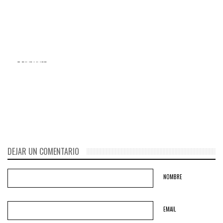
Fujimori estaría superando a
todo FACEBOOK y TWITTER y
PPK por más de cinco puntos
generó mucha confusión en
porcentuales
el mundo
2 DÍAS HACE
Si tienes amigos o
familiares en ECUADOR
llama a estos números
telefónicos
DEJAR UN COMENTARIO
NOMBRE
EMAIL