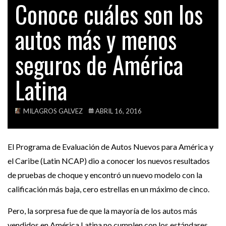
Conoce cuáles son los
ATENCIÓN: ESTOS CIUDADANOS SERÍAN LOS 130
TECH
CONGRESISTAS…
autos más y menos
VIDEOS
ACTUALIDAD
ELECCIONES 2016: ESTOS SERÍAN LOS 36
seguros de América
CONGRESISTAS…
Latina
ACTUALIDAD
CONOCE A LOS PARTIDOS POLÍTICOS QUE
PERDIERON…
MILAGROS GALVEZ
ABRIL 16, 2016
El Programa de Evaluación de Autos Nuevos para América y
el Caribe (Latin NCAP) dio a conocer los nuevos resultados
de pruebas de choque y encontró un nuevo modelo con la
calificación más baja, cero estrellas en un máximo de cinco.
Pero, la sorpresa fue de que la mayoría de los autos más
vendidos en América Latina no cumplen con los estándares