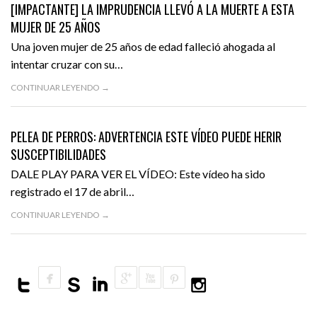
[IMPACTANTE] LA IMPRUDENCIA LLEVÓ A LA MUERTE A ESTA
TECH
MUJER DE 25 AÑOS
VIDEOS
Una joven mujer de 25 años de edad falleció ahogada al
intentar cruzar con su…
CONTINUAR LEYENDO →
ABRIL 19, 2016
VÍDEO CLUB
DESTACADO
PELEA DE PERROS: ADVERTENCIA ESTE VÍDEO PUEDE HERIR
SUSCEPTIBILIDADES
DALE PLAY PARA VER EL VÍDEO: Este vídeo ha sido
registrado el 17 de abril…
CONTINUAR LEYENDO →