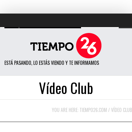
TODAS LAS NOTICIAS
ACTUALIDAD
ESTÁ PASANDO, LO ESTÁS VIENDO Y TE INFORMAMOS
POLÍTICA
ECONOMÍA
Vídeo Club
SOCIEDAD
CIENCIA
YOU ARE HERE:
TIEMPO26.COM
/
VÍDEO CLUB
OPINIÓN
11 HORAS HACE
ENTRETENIMIENTO
VÍDEO CLUB
DESTACADO