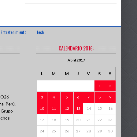
Entretenimiento
Tech
CALENDARIO 2016:
Abril 2017
L
M
M
J
V
S
S
1
2
PO26
3
4
5
6
7
8
9
ma, Perú.
10
11
12
13
14
15
16
- Grupo
echos
17
18
19
20
21
22
23
24
25
26
27
28
29
30