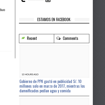
anistán [VÍDEO]
- 19 hours ago
iduo
ÓN INTEROCEÁNICA.
- 1 day ago
ESTAMOS EN FACEBOOK:
 ago
Recent
Comments
days ago
- 2 days ago
os del país
- 2 days ago
13 HOURS AGO
Gobierno de PPK gastó en publicidad S/. 10
millones solo en marzo de 2017, mientras los
damnificados pedían agua y comida