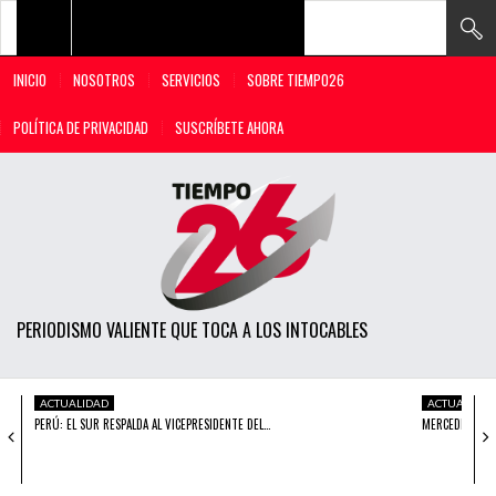
INICIO
NOSOTROS
SERVICIOS
SOBRE TIEMPO26
TODAS LAS NOTICIAS
POLÍTICA DE PRIVACIDAD
SUSCRÍBETE AHORA
ACTUALIDAD
POLÍTICA
ECONOMÍA
SOCIEDAD
PERIODISMO VALIENTE QUE TOCA A LOS INTOCABLES
CIENCIA
OPINIÓN
ACTUALIDAD
ACTUALIDAD
ENTRETENIMIENTO
PERÚ: EL SUR RESPALDA AL VICEPRESIDENTE DEL…
MERCEDES ARÁ
TECH