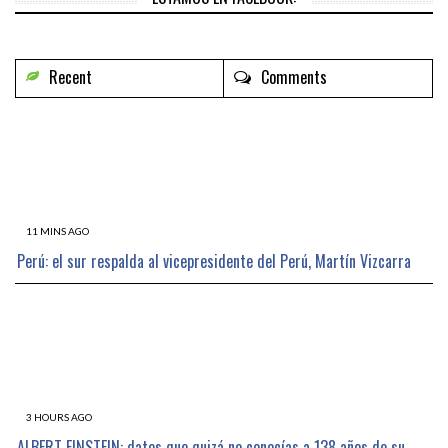
Recent
Comments
11 MINS AGO
Perú: el sur respalda al vicepresidente del Perú, Martín Vizcarra
3 HOURS AGO
ALBERT EINSTEIN: datos que quizá no conocías a 138 años de su