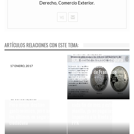
Derecho, Comercio Exterior.
ARTÍCULOS RELACIONES CON ESTE TEMA:
1 NOVIEMBRE, 2016
BCR emite moneda de plata
por los 200 años del
17 ENERO, 2017
Sunat modifica reglamento
nacimiento de Francisco
de comprobantes de pago
Bolognesi
14 SEPTIEMBRE, 2016
Si ganas S/. 3950 (Lucas)
18 OCTUBRE, 2016
Perú mejor destino
cada fin de mes y estás en
gastronómico, pero uno de
planilla, ya no pagarías
los últimos en seguridad
Impuesto a la Renta propone
ciudadana
PPK