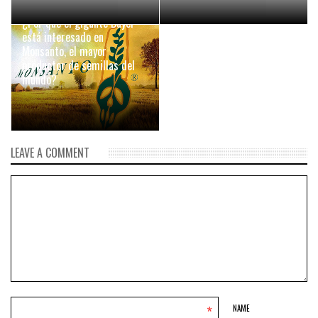
6 SEPTIEMBRE, 2016
¿Por qué el gigante Bayer
está interesado en
Monsanto, el mayor
productor de semillas del
mundo?
LEAVE A COMMENT
*
NAME