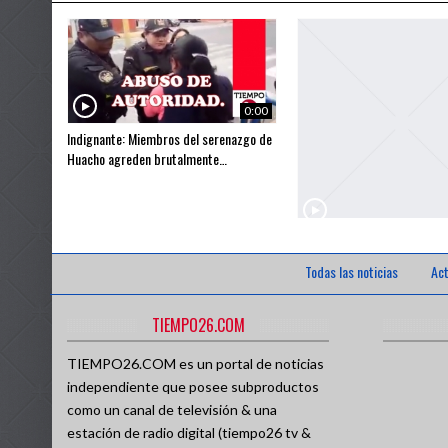
Estados Unidos lanzó
PPK BLINDA AL PRÓF
0:00
TAIWÁN PROHÍBE CON
Indignante: Miembros del serenazgo de
Huacho agreden brutalmente…
Semana Santa: 24 reg
Marcelo Odebrecht co
Benicio Rios: El primer escá
EE.UU., y RUSIA HA
político del nuevo Congreso…
Todas las noticias
Act
El gran Mick Jagger l
TIEMPO26.COM
TIEMPO26.COM es un portal de noticias
independiente que posee subproductos
como un canal de televisión & una
estación de radio digital (tiempo26 tv &