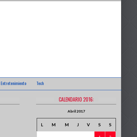
anistán [VÍDEO]
- 6 hours ago
ÓN INTEROCEÁNICA.
- 21 hours ago
ours ago
day ago
- 1 day ago
Entretenimiento
Tech
os del país
- 1 day ago
CALENDARIO 2016:
Abril 2017
L
M
M
J
V
S
S
1
2