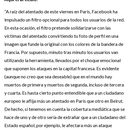
ACTUALIDAD
“A raíz del atentado de este viernes en París, Facebook ha
PRESIDENTE DE SIRIA, BASHAR AL ASSAD:
“FRANCIA…
impulsado un filtro opcional para todos los usuarios de la red.
En esta ocasión, el filtro pretende solidarizarse con las
ACTUALIDAD
BATACLAN: ESTE ES EL VÍDEO MÁS TERRORÍFICO…
víctimas del atentado convirtiendo tu foto de perfil en una
imagen que funde la original con los colores de la bandera de
Francia. Por supuesto, minuto tras minuto los usuarios van
ACTUALIDAD
PAPA FRANCISCO: ATENTADOS EN PARÍS SON
utilizando la herramienta, llevados por el choque emocional
“PARTE”…
que suponen los ataques en la capital francesa. Es evidente
(aunque no creo que sea deseable) que en el mundo hay
ACTUALIDAD
EN UN COMUNICADO EL AUTODENOMINADO
muertos de primera y muertos de segunda, incluso de tercera
ESTADO ISLÁMICO…
y cuarta. Es hasta cierto punto entendible que a un ciudadano
ACTUALIDAD
europeo le aflija más un atentado en París que otro en Beirut.
LAS IMÁGENES QUE AÚN NO HAS VISTO…
De hecho, si tenemos en cuenta la cobertura mediática que se
hace de uno y de otro sería de extrañar que a un ciudadano del
DENUNCIA
Estado español, por ejemplo, le afectara más un ataque
TODO SOBRE LO QUE OCURRIÓ CON DANIEL…