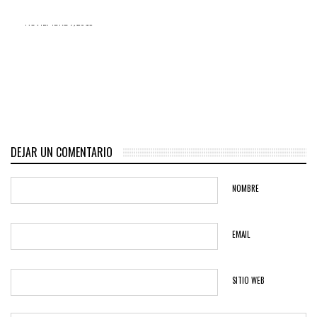
NOVIEMBRE 9, 2015
Las nefastas ‘Alianzas
Electorales’ son el cáncer de
la política nacional y te lo
cuento:
DEJAR UN COMENTARIO
NOMBRE
EMAIL
SITIO WEB