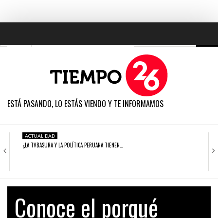
TODAS LAS NOTICIAS
ACTUALIDAD
ESTÁ PASANDO, LO ESTÁS VIENDO Y TE INFORMAMOS
POLÍTICA
ECONOMÍA
ACTUALIDAD
¿LA TVBASURA Y LA POLÍTICA PERUANA TIENEN…
SOCIEDAD
CIENCIA
ACTUALIDAD
PPK RENUNCIÓ A LA NACIONALIDAD
OPINIÓN
ESTADOUNIDENSE Y…
Conoce el porqué
ENTRETENIMIENTO
ACTUALIDAD