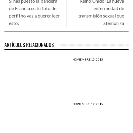
Si has puesto la bandera
Reino Unido: La nueva
de Francia en tu foto de
enfermedad de
perfil no vas a querer leer
transmisión sexual que
esto:
atemoriza
ARTÍCULOS RELACIONADOS
2 DÍAS HACE
Para los tradicionales
medios de comunicación
NOVIEMBRE 15, 2015
existen muertes de primera
Si has puesto la bandera de
y segunda clase y te
Francia en tu foto de perfil
muestro:
no vas a querer leer esto:
NOVIEMBRE 14, 2015
Esto es lo que tengo que
NOVIEMBRE 12, 2015
decir después de los
Si quieres que el PERÚ
atentados en PARÍS,
cambie, pues, primero tienes
FRANCIA
que cambiar tú