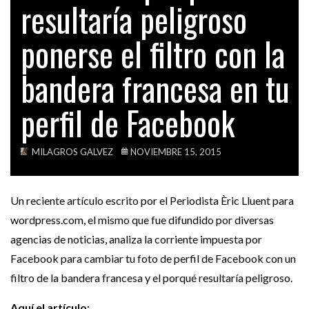
resultaría peligroso
DESPUÉS DE TANTAS NOTICIAS FATÍDICAS LLEGA
TECH
ESTA…
ponerse el filtro con la
VIDEOS
OPINIÓN
PARA LOS TRADICIONALES MEDIOS DE
bandera francesa en tu
COMUNICACIÓN EXISTEN…
perfil de Facebook
SALUD
REINO UNIDO: LA NUEVA ENFERMEDAD DE
TRANSMISIÓN…
MILAGROS GALVEZ
NOVIEMBRE 15, 2015
OPINIÓN
CONOCE EL PORQUÉ RESULTARÍA PELIGROSO
PONERSE EL…
Un reciente artículo escrito por el Periodista Èric Lluent para
OPINIÓN
wordpress.com, el mismo que fue difundido por diversas
SI HAS PUESTO LA BANDERA DE FRANCIA…
agencias de noticias, analiza la corriente impuesta por
Facebook para cambiar tu foto de perfil de Facebook con un
OPINIÓN
filtro de la bandera francesa y el porqué resultaría peligroso.
ESTO ES LO QUE TENGO QUE DECIR…
Aquí el artículo: