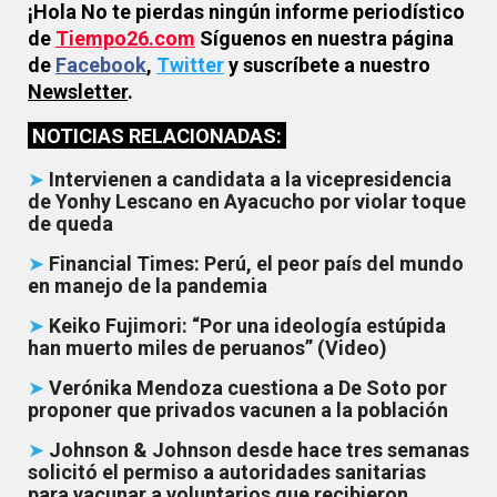
¡Hola No te pierdas ningún informe periodístico
de
Tiempo26.com
Síguenos en nuestra página
de
Facebook
,
Twitter
y suscríbete a nuestro
Newsletter
.
NOTICIAS RELACIONADAS:
➤
Intervienen a candidata a la vicepresidencia
de Yonhy Lescano en Ayacucho por violar toque
de queda
➤
Financial Times: Perú, el peor país del mundo
en manejo de la pandemia
➤
Keiko Fujimori: “Por una ideología estúpida
han muerto miles de peruanos” (Video)
➤
Verónika Mendoza cuestiona a De Soto por
proponer que privados vacunen a la población
➤
Johnson & Johnson desde hace tres semanas
solicitó el permiso a autoridades sanitarias
para vacunar a voluntarios que recibieron