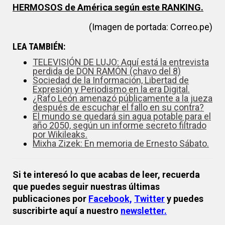
HERMOSOS de América según este RANKING
.
(Imagen de portada: Correo.pe)
LEA TAMBIÉN:
TELEVISIÓN DE LUJO: Aquí está la entrevista
perdida de DON RAMÓN (chavo del 8)
Sociedad de la Información, Libertad de
Expresión y Periodismo en la era Digital
.
¿Rafo León amenazó públicamente a la jueza
después de escuchar el fallo en su contra?
El mundo se quedará sin agua potable para el
año 2050, según un informe secreto filtrado
por Wikileaks.
Mixha Zizek: En memoria de Ernesto Sábato
.
Si te interesó lo que acabas de leer, recuerda
que puedes seguir nuestras últimas
publicaciones por
Facebook,
Twitter
y puedes
suscribirte aquí a nuestro
newsletter.