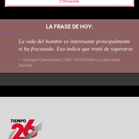
LA FRASE DE HOY:
La vida del hombre es interesante principalmente
si ha fracasado. Eso indica que trató de superarse.
Georges Clemenceau (1841-1929) Político y periodista
francés.