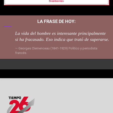
LA FRASE DE HOY:
La vida del hombre es interesante principalmente
si ha fracasado. Eso indica que trató de superarse.
Georges Clemenceau (1841-1929) Político y periodista
francés.