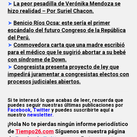
➤
La peor pesadilla de Verónika Mendoza se
hizo realidad – Por Suriel Chacon.
➤
Benicio Ríos Ocsa: este sería el primer
escándalo del futuro Congreso de la República
del Perú.
➤
Conmovedora carta que una madre escribió
para el médico que le sugirió abortar a su bebé
con síndrome de Down.
➤
Congresista presenta proyecto de ley que
impedirá juramentar a congresistas electos con
procesos judiciales abiertos.
Si te interesó lo que acabas de leer, recuerda que
puedes seguir nuestras últimas publicaciones por
Facebook,
Twitter
y puedes suscribirte aquí a
nuestro
newsletter.
¡Hola No te pierdas ningún informe periodístico
de
Tiempo26.com
Síguenos en nuestra página