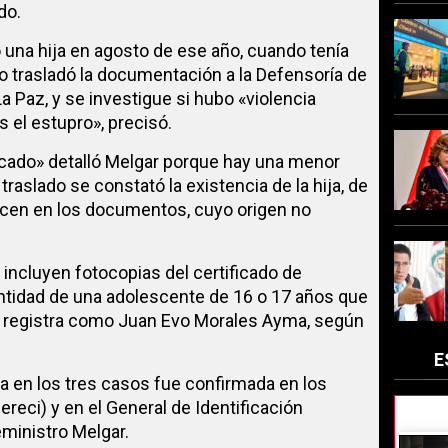
do.
vo una hija en agosto de ese año, cuando tenía
rio trasladó la documentación a la Defensoría de
a Paz, y se investigue si hubo «violencia
 el estupro», precisó.
icado» detalló Melgar porque hay una menor
traslado se constató la existencia de la hija, de
ecen en los documentos, cuyo origen no
ncluyen fotocopias del certificado de
entidad de una adolescente de 16 o 17 años que
re registra como Juan Evo Morales Ayma, según
E
ia en los tres casos fue confirmada en los
ereci) y en el General de Identificación
eministro Melgar.