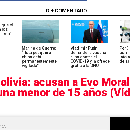
LO + COMENTADO
 que el
n los
rismo”
Marina de Guerra:
Vladimir Putin
Perú 
“flota pesquera
defiende la vacuna
con T
china está
rusa contra el
inici
permanentemente
COVID-19 y la ofrece
de a
vigilada”
gratis a la ONU
olivia: acusan a Evo Moral
una menor de 15 años (Ví
TICA