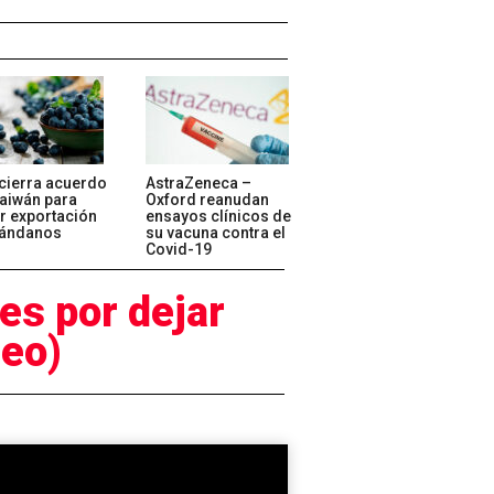
cierra acuerdo
AstraZeneca –
aiwán para
Oxford reanudan
ar exportación
ensayos clínicos de
rándanos
su vacuna contra el
Covid-19
es por dejar
deo)