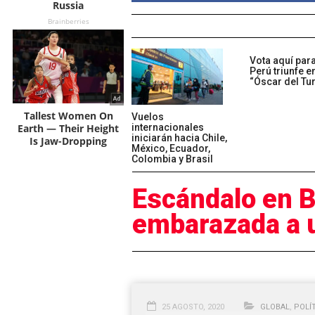
Vota aquí para
Perú triunfe e
“Óscar del Tu
Vuelos
internacionales
iniciarán hacia Chile,
México, Ecuador,
Colombia y Brasil
Escándalo en B
embarazada a 
25 AGOSTO, 2020
GLOBAL
,
POLÍ