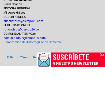
Suriel Chacon
EDITORA GENERAL:
Milagros Gálvez
SUSCRIPCIONES:
suscriptores@tiempo26.com
PUBLICIDAD ONLINE:
fonoavisos@tiempo26.com
COMUNIDAD TIEMPO26:
comunidadt26@tiempo26.com
Compromiso de Autorregulación Comercial
(x)
© Grupo "Tiempo26 Comunicaciones"
2017. Todos los derechos
reservados.