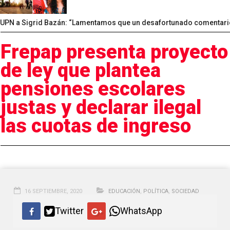
UPN a Sigrid Bazán: “Lamentamos que un desafortunado comentario
Frepap presenta proyecto
de ley que plantea
pensiones escolares
justas y declarar ilegal
las cuotas de ingreso
16 SEPTIEMBRE, 2020
EDUCACIÓN
,
POLÍTICA
,
SOCIEDAD
Twitter
WhatsApp
Foto: Internet/Medios