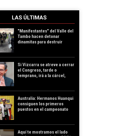
LAS ÚLTIMAS
"Manifestantes" del Valle del
Tambo hacen detonar
dinamitas para destruir
carreteras e infundir miedo
en la PNP
Si Vizcarra se atreve a cerrar
el Congreso, tarde o
temprano, irá a la cárcel,
como todo dictador
Australia: Hermanos Huanqui
consiguen los primeros
puestos en el campeonato
mundial de Cubos Mágicos
Aquí te mostramos el lado