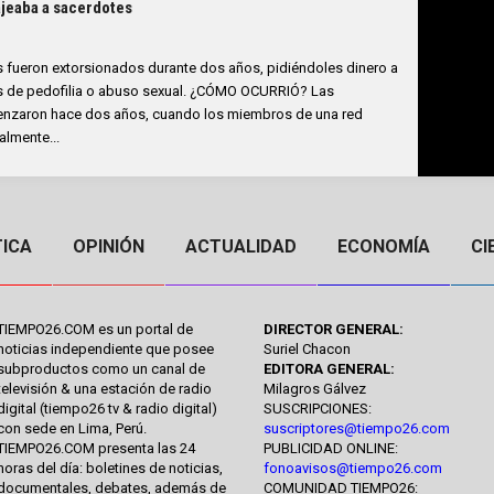
jeaba a sacerdotes
 fueron extorsionados durante dos años, pidiéndoles dinero a
as de pedofilia o abuso sexual. ¿CÓMO OCURRIÓ? Las
menzaron hace dos años, cuando los miembros de una red
lmente...
TICA
OPINIÓN
ACTUALIDAD
ECONOMÍA
CI
TIEMPO26.COM es un portal de
DIRECTOR GENERAL:
noticias independiente que posee
Suriel Chacon
subproductos como un canal de
EDITORA GENERAL:
televisión & una estación de radio
Milagros Gálvez
digital (tiempo26 tv & radio digital)
SUSCRIPCIONES:
con sede en Lima, Perú.
suscriptores@tiempo26.com
TIEMPO26.COM presenta las 24
PUBLICIDAD ONLINE:
horas del día: boletines de noticias,
fonoavisos@tiempo26.com
documentales, debates, además de
COMUNIDAD TIEMPO26: