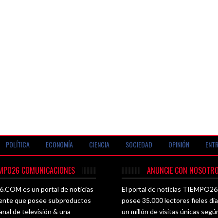
POLÍTICA
ECONOMÍA
CIENCIA
SOCIEDAD
OPINIÓN
ENTR
EMPO26 COMUNICACIONES
ANUNCIE CON NOSOTRO
COM es un portal de noticias
El portal de noticias TIEMPO
ente que posee subproductos
posee 35.000 lectores fieles di
nal de televisión & una
un millón de visitas únicas seg