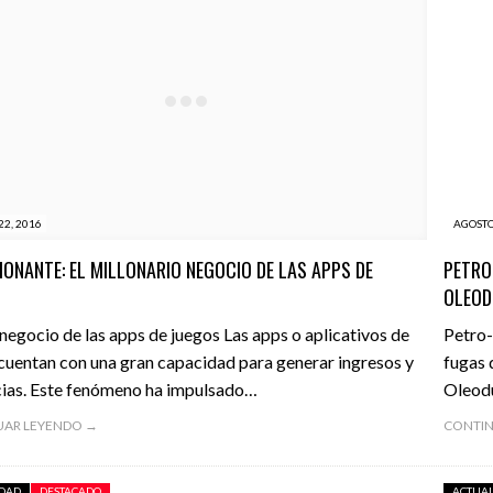
22, 2016
AGOSTO
IONANTE: EL MILLONARIO NEGOCIO DE LAS APPS DE
PETRO
S
OLEOD
 negocio de las apps de juegos Las apps o aplicativos de
Petro-
cuentan con una gran capacidad para generar ingresos y
fugas 
cias. Este fenómeno ha impulsado…
Oleodu
UAR LEYENDO →
CONTIN
IDAD
DESTACADO
ACTUA