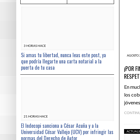
3 HORAS HACE
Si amas tu libertad, nunca leas este post, ya
AGOSTO 
que podría llegarte una carta notarial a la
puerta de tu casa
¡POR F
RESPET
En much
los cob
jóvenes
CONTIN
21 HORAS HACE
El Indecopi sanciona a César Acuña y a la
Universidad César Vallejo (UCV) por infringir las
ACTUAL
normas del Derecho de Autor