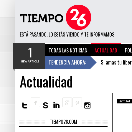
ESTÁ PASANDO, LO ESTÁS VIENDO Y TE INFORMAMOS
1
TODAS LAS NOTICIAS
ACTUALIDAD
POL
EL INDECOPI SANCIONA A CÉSAR ACUÑA Y A LA UNIVERSIDAD CÉSAR VALLEJO (UCV) POR I
EL INDECOPI 
TENDENCIA AHORA:
Si amas tu liber
NEW ARTICLE
3 HORAS HACE
Actualidad
El Indecopi san
DENUNCIA
DESTACADO
SI AMAS TU LIBERTAD, NUNCA LEAS ESTE
POST, YA QUE PODRÍA LLEGARTE UNA CARTA
Los canales de 
NOTARIAL A LA PUERTA DE TU CASA
ESPECTACULAR: J
ACTUAL
horas hace
Luego de medio 
TIEMPO26.COM
¿Por qué el gig