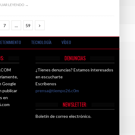
UAR LEYENDO →
7
…
59
ETENIMIENTO
TECNOLOGÍA
VÍDEO
S:
DENUNCIAS
26.COM
¿Tienes denuncias? Estamos interesados
ariamente,
en escucharte
ún Google
Escríbenos
n publicar
prensa@tiempo26.c0m
es en
NEWSLETTER:
6.com
Boletín de correo electrónico.