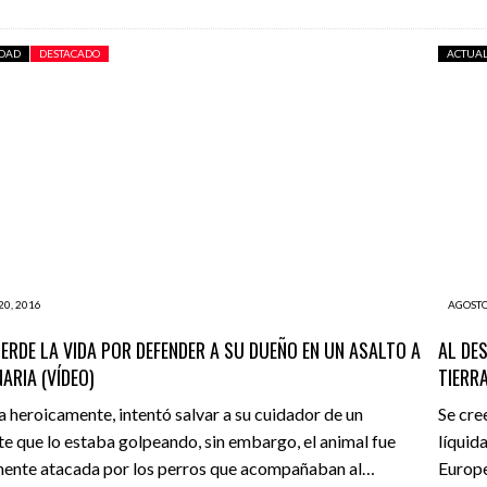
IDAD
DESTACADO
ACTUA
20, 2016
AGOSTO
IERDE LA VIDA POR DEFENDER A SU DUEÑO EN UN ASALTO A
AL DE
NARIA (VÍDEO)
TIERR
na heroicamente, intentó salvar a su cuidador de un
Se cre
te que lo estaba golpeando, sin embargo, el animal fue
líquida
mente atacada por los perros que acompañaban al…
Europe