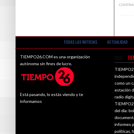
CONTIN
TODAS LAS NOTICIAS
ACTUALIDAD
TIEMPO26.COM es una organización
TI
autónoma sin fines de lucro.
TIEMPO26.
independi
como un ca
estación d
Está pasando, lo estás viendo y te
radio digit
informamos
TIEMPO26.
del día: bo
documenta
informes p
políticas,