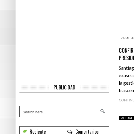
Atención: terri
INFORME ESPECIA
Estudio científi
AGOSTO 
DENUNCIA PÚBLIC
CONFIR
PRESID
Santiag
exaseso
la gest
PUBLICIDAD
trascen
CONTIN
ACTUAL
Reciente
Comentarios