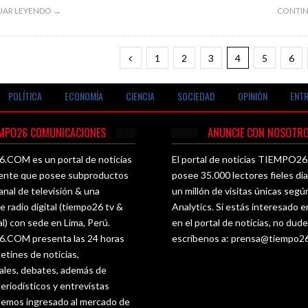
UAR LEYENDO →
CONTIN
1
2
3
4
5
6
POLÍTICA
ECONOMÍA
CIENCIA
SOCIEDAD
OPINIÓN
ENTR
EMPO26 COMUNICACIONES
ANUNCIE CON NOSOTRO
COM es un portal de noticias
El portal de noticias TIEMPO
ente que posee subproductos
posee 35.000 lectores fieles di
nal de televisión & una
un millón de visitas únicas seg
e radio digital (tiempo26 tv &
Analytics. Si estás interesado e
al) con sede en Lima, Perú.
en el portal de noticias, no dud
COM presenta las 24 horas
escríbenos a:
prensa@tiempo2
letines de noticias,
les, debates, además de
eriodísticos y entrevistas
 hemos ingresado al mercado de