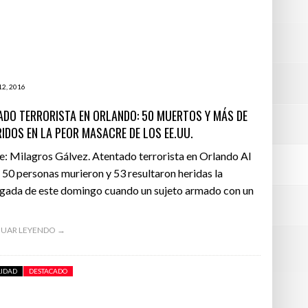
- junio 16, 2016
 Earth
- junio 16, 2016
12, 2016
ndo
ADO TERRORISTA EN ORLANDO: 50 MUERTOS Y MÁS DE
- junio 16, 2016
RIDOS EN LA PEOR MASACRE DE LOS EE.UU.
e: Milagros Gálvez. Atentado terrorista en Orlando Al
50 personas murieron y 53 resultaron heridas la
ada de este domingo cuando un sujeto armado con un
UAR LEYENDO →
LIDAD
DESTACADO