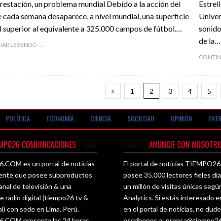
restación, un problema mundial Debido a la acción del
Estrel
cada semana desaparece, a nivel mundial, una superficie
Univer
l superior al equivalente a 325.000 campos de fútbol.…
sonido
de la…
UAR LEYENDO →
CONTIN
1
2
3
4
5
POLÍTICA
ECONOMÍA
CIENCIA
SOCIEDAD
OPINIÓN
ENTR
EMPO26 COMUNICACIONES
ANUNCIE CON NOSOTRO
COM es un portal de noticias
El portal de noticias TIEMPO
ente que posee subproductos
posee 35.000 lectores fieles di
nal de televisión & una
un millón de visitas únicas seg
e radio digital (tiempo26 tv &
Analytics. Si estás interesado e
al) con sede en Lima, Perú.
en el portal de noticias, no dud
COM presenta las 24 horas
escríbenos a:
prensa@tiempo2