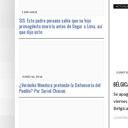
ACTUAL
1 DÍA HACE
SIS: Este padre peruano sabía que su hijo
primogénito moriría antes de llegar a Lima, así
que dijo esto:
JUNIO 10
JUNIO 16, 2016
BÉLGIC
¿Verónika Mendoza pretende la Defensoría del
Pueblo? Por Suriel Chacon.
Se apag
viernes
Bélgic
CONTIN