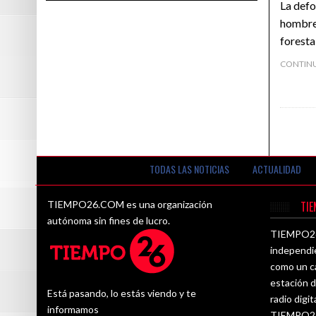
La defo
hombre 
foresta
CONTIN
TODAS LAS NOTICIAS
ACTUALIDAD
TIEMPO26.COM es una organización
TI
autónoma sin fines de lucro.
TIEMPO26.
independi
como un ca
estación d
Está pasando, lo estás viendo y te
radio digit
informamos
TIEMPO26.