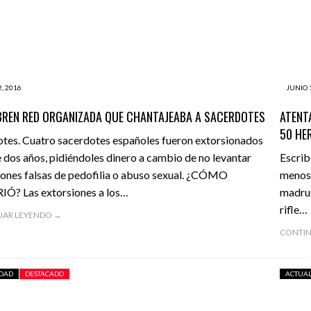
 las 100.000 gallinas de Bill Gates donadas para reducir la pobreza
ncontrado un monstruoso kraken en la Antártida gracias a Google
¿Qué pasa con la economía?
- junio 16, 2016
, 2016
JUNIO 
rú está ocurriendo algo colosal que los países vecinos están envidia
REN RED ORGANIZADA QUE CHANTAJEABA A SACERDOTES
ATENT
50 HE
tes. Cuatro sacerdotes españoles fueron extorsionados
 dos años, pidiéndoles dinero a cambio de no levantar
Escrib
ones falsas de pedofilia o abuso sexual. ¿CÓMO
menos 
Ó? Las extorsiones a los…
madrug
rifle…
UAR LEYENDO →
CONTIN
IDAD
DESTACADO
ACTUA