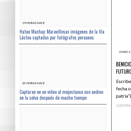
19 HORAS HACE
Hatun Machay: Maravillosas imágenes de la Vía
Láctea captadas por fotógrafos peruanos
JUNIO 11
BENICI
FUTURO
Escribe
20 HORAS HACE
fecha o
Capturan en un vídeo al mejestuoso oso andino
patria”
en la selva después de mucho tiempo
CONTIN