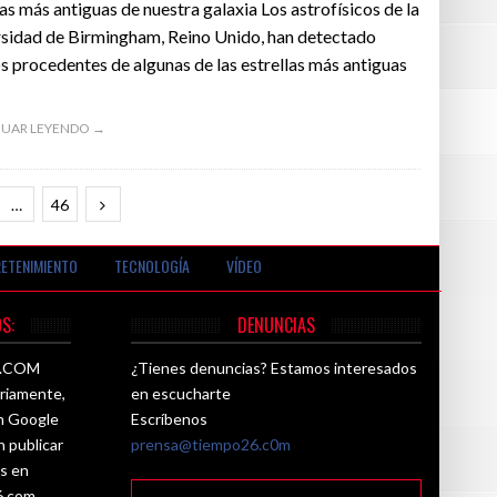
las más antiguas de nuestra galaxia Los astrofísicos de la
sidad de Birmingham, Reino Unido, han detectado
s procedentes de algunas de las estrellas más antiguas
UAR LEYENDO →
…
46
ETENIMIENTO
TECNOLOGÍA
VÍDEO
S:
DENUNCIAS
26.COM
¿Tienes denuncias? Estamos interesados
ariamente,
en escucharte
ún Google
Escríbenos
n publicar
prensa@tiempo26.c0m
es en
6.com