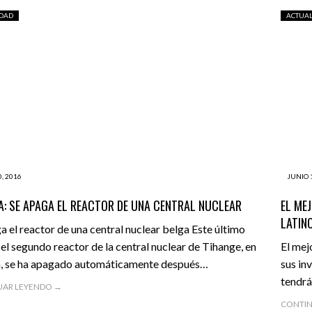
IDAD
ACTUA
, 2016
JUNIO 
A: SE APAGA EL REACTOR DE UNA CENTRAL NUCLEAR
EL ME
LATIN
a el reactor de una central nuclear belga Este último
 el segundo reactor de la central nuclear de Tihange, en
El mej
a, se ha apagado automáticamente después…
sus in
tendrá
UAR LEYENDO →
CONTIN